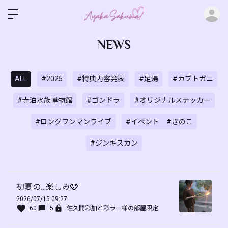
ロ
NEWS
ALL
#2025
#特典内容発表
#足湯
#カブトガニ
#寺泊水族博物館
#ゴンドラ
#オリジナルステッカー
#ロングワンマンライブ
#イベント #きのこ
#ジンギスカン
初夏の…楽しみ🩷
2026/07/15 09:27
60
5
佐久間彩加と彩ラー様の部屋限定