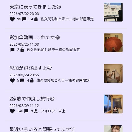
東京に戻ってきました😆
2026/07/02 23:03
95
14
佐久間彩加と彩ラー様の部屋限定
彩加傘動画…これです😂
2026/05/25 11:03
2
佐久間彩加と彩ラー様の部屋限定
彩加が飛び出すよ🤭
2026/05/24 23:55
5
4
佐久間彩加と彩ラー様の部屋限定
2家族で仲良し旅行😆
2026/02/09 11:12
140
9
フォロワー以上
最近いろいろと頑張ってます🤍