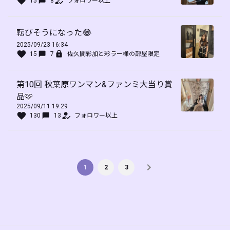
15
8
フォロワー以上
転びそうになった😂
2025/09/23 16:34
15
7
佐久間彩加と彩ラー様の部屋限定
第10回 秋葉原ワンマン&ファンミ大当り賞
品🩷
2025/09/11 19:29
130
13
フォロワー以上
1
2
3