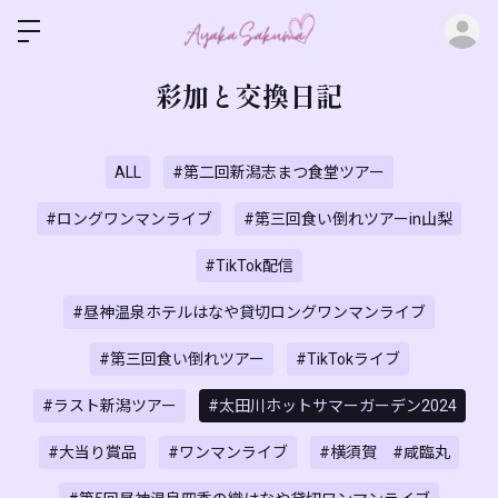
ロ
彩加と交換日記
ALL
#第二回新潟志まつ食堂ツアー
#ロングワンマンライブ
#第三回食い倒れツアーin山梨
#TikTok配信
#昼神温泉ホテルはなや貸切ロングワンマンライブ
#第三回食い倒れツアー
#TikTokライブ
#ラスト新潟ツアー
#太田川ホットサマーガーデン2024
#大当り賞品
#ワンマンライブ
#横須賀 #咸臨丸