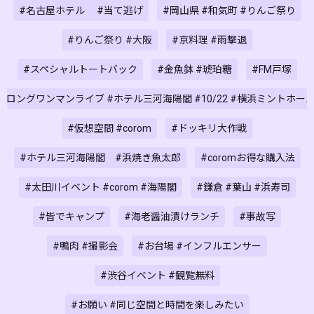
#名古屋ホテル #当て逃げ
#岡山県 #和気町 #りんご祭り
#りんご祭り #大阪
#京料理 #雨撃退
#スペシャルトートバック
#金魚鉢 #琥珀糖
#FM戸塚
#ロングワンマンライブ #ホテル三河海陽閣 #10/22 #横浜ミントホー
#仮想空間 #corom
#ドッキリ大作戦
#ホテル三河海陽閣 #浜焼き魚太郎
#coromお得な購入法
#太田川イベント #corom #海陽閣
#鎌倉 #葉山 #浜寿司
#皆でキャンプ
#海老醤油漬けランチ
#事故写
#鴨肉 #撮影会
#お台場 #インフルエンサー
#渋谷イベント #観覧無料
#お願い #同じ空間と時間を楽しみたい