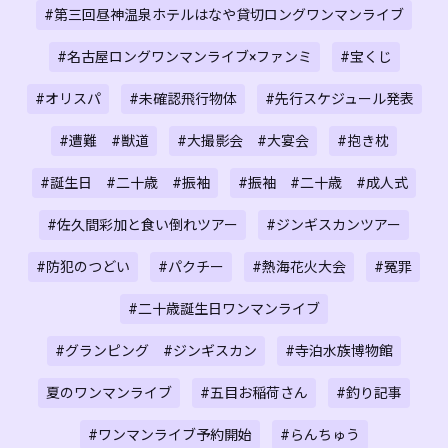
#第三回昼神温泉ホテルはなや貸切ロングワンマンライブ
#名古屋ロングワンマンライブ×ファンミ
#宝くじ
#オリスパ
#未確認飛行物体
#先行スケジュール発表
#遭難 #獣道
#大撮影会 #大宴会
#抱き枕
#誕生日 #二十歳 #振袖
#振袖 #二十歳 #成人式
#佐久間彩加と食い倒れツアー
#ジンギスカンツアー
#防犯のつどい
#パクチー
#熱海花火大会
#冤罪
#二十歳誕生日ワンマンライブ
#グランピング #ジンギスカン
#寺泊水族博物館
夏のワンマンライブ
#五目お稲荷さん
#釣り記事
#ワンマンライブ予約開始
#らんちゅう