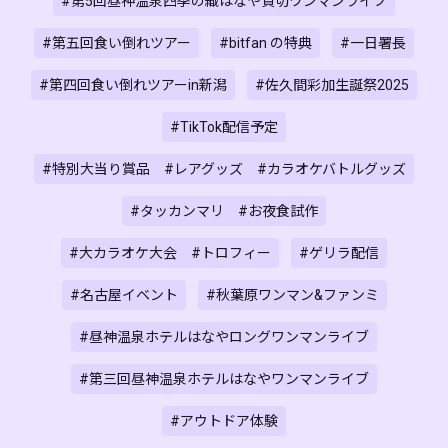
#第5回昼神温泉四季の織はなや貸切ワンマンライブ
#第五回食い倒れツアー
#bitfan の特典
#一日署長
#第四回食い倒れツアーin新潟
#佐久間彩加生誕祭2025
#TikTok配信予定
#特別大当り賞品 #レアグッズ #カラオケバトルグッズ
#タッカンマリ #お夜食試作
#大カラオケ大会 #トロフィー
#ゲリラ配信
#名古屋イベント
#秋葉原ワンマン&ファンミ
#昼神温泉ホテルはなやロングワンマンライブ
#第三回昼神温泉ホテルはなやワンマンライブ
#アウトドア体験