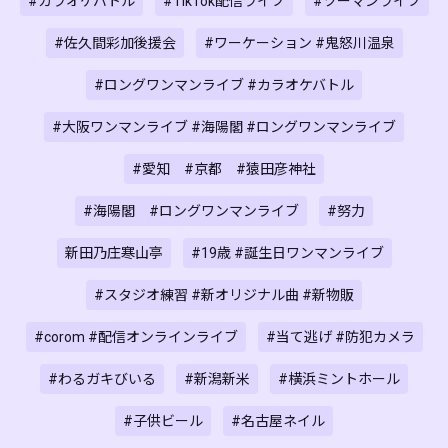
#カラオケバトル
#TikTok配信ライブ
#ツーマンライブ
#佐久間彩加後援会
#ワーケーション #鬼怒川温泉
#ロングワンマンライブ #カラオケバトル
#大阪ワンマンライブ #海陽閣 #ロングワンマンライブ
#愛知 #京都 #猿田彦神社
#海陽閣 #ロングワンマンライブ
#努力
新田乃庄寒山亭
#19歳 #誕生日ワンマンライブ
#スタジオ練習 #新オリジナル曲 #新物販
#corom #配信オンラインライブ
#当て逃げ #防犯カメラ
#わるガキびいる
#新潟新米
#横浜ミントホール
#子供ビール
#名古屋ネイル