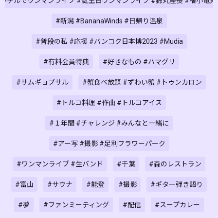
ホテルでワンマンライブ #誕生日ワンマンライブ #鈴丸座長 #橘小竜
#新潟 #BananaWinds #日帰り温泉
#普段の私 #応援 #バンコク日本博2023 #Mudia
#有料会員特典
#好きなもの #ハマグリ
#サムギョプサル
#蟹食べ放題 #ずわい蟹 #トゥンカロン
#トルコ料理 #作曲 #トルコアイス
#１年間 #チャレンジ #みんなと一緒に
#アー写 #撮影 #足利フラワーパーク
#ワンマンライブ #生バンド
#千葉
#森のレストラン
#富山
#サウナ
#能登
#撮影
#ギター弾き語り
#夢
#ファンミーティング
#配信
#スープカレー