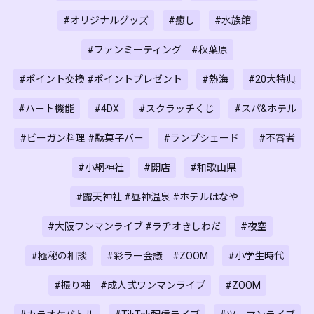
#オリジナルグッズ
#癒し
#水族館
#ファンミーティング #秋葉原
#ポイント交換 #ポイントプレゼント
#熱海
#20大特典
#ハート機能
#4DX
#スクラッチくじ
#スパ&ホテル
#ビーガン料理 #駄菓子バー
#ランプシェード
#不審者
#小網神社
#開店
#和歌山県
#露天神社 #昼神温泉 #ホテルはなや
#大阪ワンマンライブ #ラヂオきしわだ
#夜空
#極秘の相談
#彩ラー会議 #ZOOM
#小学生時代
#振り袖 #成人式ワンマンライブ
#ZOOM