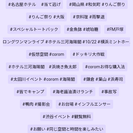
#名古屋ホテル #当て逃げ
#岡山県 #和気町 #りんご祭り
#りんご祭り #大阪
#京料理 #雨撃退
#スペシャルトートバック
#金魚鉢 #琥珀糖
#FM戸塚
#ロングワンマンライブ #ホテル三河海陽閣 #10/22 #横浜ミントホー
#仮想空間 #corom
#ドッキリ大作戦
#ホテル三河海陽閣 #浜焼き魚太郎
#coromお得な購入法
#太田川イベント #corom #海陽閣
#鎌倉 #葉山 #浜寿司
#皆でキャンプ
#海老醤油漬けランチ
#事故写
#鴨肉 #撮影会
#お台場 #インフルエンサー
#渋谷イベント #観覧無料
#お願い #同じ空間と時間を楽しみたい