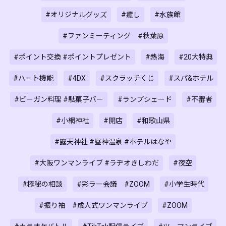
#オリジナルグッズ
#癒し
#水族館
#ファンミーティング #秋葉原
#ポイント交換 #ポイントプレゼント
#熱海
#20大特典
#ハート機能
#4DX
#スクラッチくじ
#スパ&ホテル
#ビーガン料理 #駄菓子バー
#ランプシェード
#不審者
#小網神社
#開店
#和歌山県
#露天神社 #昼神温泉 #ホテルはなや
#大阪ワンマンライブ #ラヂオきしわだ
#夜空
#極秘の相談
#彩ラー会議 #ZOOM
#小学生時代
#振り袖 #成人式ワンマンライブ
#ZOOM