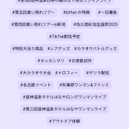
#第5回昼神温泉四季の織はなや貸切ワンマンライブ
#第五回食い倒れツアー
#bitfan の特典
#一日署長
#第四回食い倒れツアーin新潟
#佐久間彩加生誕祭2025
#TikTok配信予定
#特別大当り賞品 #レアグッズ #カラオケバトルグッズ
#タッカンマリ #お夜食試作
#大カラオケ大会 #トロフィー
#ゲリラ配信
#名古屋イベント
#秋葉原ワンマン&ファンミ
#昼神温泉ホテルはなやロングワンマンライブ
#第三回昼神温泉ホテルはなやワンマンライブ
#アウトドア体験