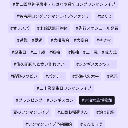
#第三回昼神温泉ホテルはなや貸切ロングワンマンライブ
#名古屋ロングワンマンライブ×ファンミ
#宝くじ
#オリスパ
#未確認飛行物体
#先行スケジュール発表
#遭難 #獣道
#大撮影会 #大宴会
#抱き枕
#誕生日 #二十歳 #振袖
#振袖 #二十歳 #成人式
#佐久間彩加と食い倒れツアー
#ジンギスカンツアー
#防犯のつどい
#パクチー
#熱海花火大会
#冤罪
#二十歳誕生日ワンマンライブ
#グランピング #ジンギスカン
#寺泊水族博物館
夏のワンマンライブ
#五目お稲荷さん
#釣り記事
#ワンマンライブ予約開始
#らんちゅう