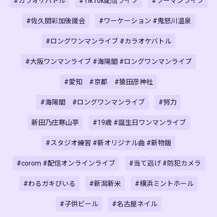
#カラオケバトル
#TikTok配信ライブ
#ツーマンライブ
#佐久間彩加後援会
#ワーケーション #鬼怒川温泉
#ロングワンマンライブ #カラオケバトル
#大阪ワンマンライブ #海陽閣 #ロングワンマンライブ
#愛知 #京都 #猿田彦神社
#海陽閣 #ロングワンマンライブ
#努力
新田乃庄寒山亭
#19歳 #誕生日ワンマンライブ
#スタジオ練習 #新オリジナル曲 #新物販
#corom #配信オンラインライブ
#当て逃げ #防犯カメラ
#わるガキびいる
#新潟新米
#横浜ミントホール
#子供ビール
#名古屋ネイル