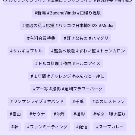
ホテルでワンマンライブ #誕生日ワンマンライブ #鈴丸座長 #橘小竜
#新潟 #BananaWinds #日帰り温泉
#普段の私 #応援 #バンコク日本博2023 #Mudia
#有料会員特典
#好きなもの #ハマグリ
#サムギョプサル
#蟹食べ放題 #ずわい蟹 #トゥンカロン
#トルコ料理 #作曲 #トルコアイス
#１年間 #チャレンジ #みんなと一緒に
#アー写 #撮影 #足利フラワーパーク
#ワンマンライブ #生バンド
#千葉
#森のレストラン
#富山
#サウナ
#能登
#撮影
#ギター弾き語り
#夢
#ファンミーティング
#配信
#スープカレー